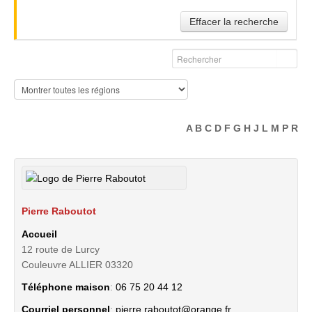
Iokai Zen Shiatsu
Effacer la recherche
Douar Noujoum
Domaine de Capoue
Une bonne adresse en Drome
Les bols de cristal de Valerie
ANNUAIRE
A
B
C
D
F
G
H
J
L
M
P
R
QUI SOMMES-NOUS ?
CONTACTER
Pierre
Raboutot
Accueil
12 route de Lurcy
Couleuvre
ALLIER
03320
Téléphone maison
:
06 75 20 44 12
Courriel personnel
:
pierre.raboutot@orange.fr