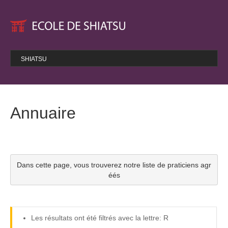
SHIATSU
Le shiatsu, c’est quoi ?
Historique
Annuaire
FORMATION
Programme de formation
Nos stages
Choisir une bonne école
Dans cette page, vous trouverez notre liste de praticiens agr
Déontologie de l’école
éés
Questions / Réponses
NOS LIENS
Les résultats ont été filtrés avec la lettre: R
Wataru Ohashi