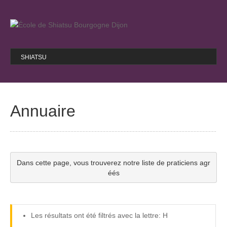
SHIATSU
Le shiatsu, c’est quoi ?
Historique
Annuaire
FORMATION
Programme de formation
Nos stages
Choisir une bonne école
Dans cette page, vous trouverez notre liste de praticiens agr
Déontologie de l’école
éés
Questions / Réponses
NOS LIENS
Les résultats ont été filtrés avec la lettre: H
Wataru Ohashi