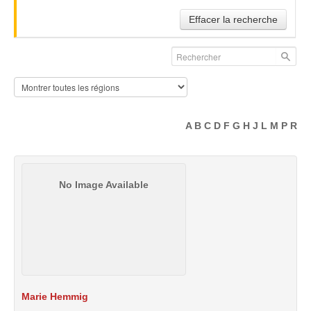
Iokai Zen Shiatsu
Effacer la recherche
Douar Noujoum
Domaine de Capoue
Une bonne adresse en Drome
Les bols de cristal de Valerie
ANNUAIRE
A
B
C
D
F
G
H
J
L
M
P
R
QUI SOMMES-NOUS ?
CONTACTER
No Image Available
Marie
Hemmig